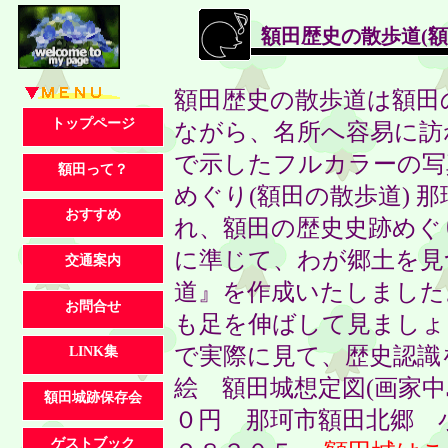
額田歴史の散歩道(額
額田歴史の散歩道は額田
トップページ
ながら、名所へ容易に訪
で示したフルカラーの写
額田って？
めぐり(額田の散歩道) 
おすすめ
れ、額田の歴史史跡めぐ
に準じて、わが郷土を見
交通案内
道』を作成いたしました
お問合せ
も足を伸ばして見ましょ
で実際に見て、歴史認識
LINK集
絵 額田城想定図(画家中
額田城跡保存会
０円 那珂市額田北郷 
ゲストブック