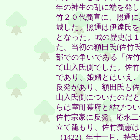
年の神生の乱に端を発し
竹２０代義宣に、照通に
城した。照通は伊達氏を
となった。城の歴史は１
た。当初の額田氏(佐竹
部での争いである「佐竹
て山入氏側でした。佐竹
であり、娘婿とはいえ
反発があり、額田氏も
山入氏側についたのだと
らは室町幕府と結びつい
佐竹宗家に反発、応永二十
立て籠もり、佐竹義憲は
（1422）年十一月、持