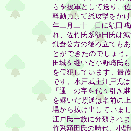
らを援軍として送り、佐
幹動員して総攻撃をかけ
年三月三十一日に額田城
れ、佐竹氏系額田氏は滅
鎌倉公方の後ろ立ても
とができたのでしょう
田城を継いだ小野崎氏も
を侵犯しています。最後
です。水戸城主江戸氏は
「通」の字を代々引き継
を継いだ照通は名前の
場から抜け出していま
江戸氏一族に分類され
竹系額田氏の時代、小野