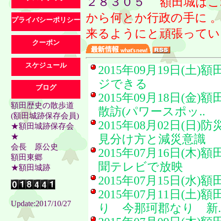
２８３０５
額田城はこ
から何とか行政の手に 
プライバシーポリシー
来るようにと頑張ってい
クーポン
スケジュール
2015年09月19日(土)
額
ジできる
ブログ
2015年09月18日(金)
額
額田歴史の散歩道
散訪(パワースポッ..
(額田城跡保存会員)
2015年08月02日(日)
防
★額田城跡保存会
★
見分け方と減災意識
会長 原公史
2015年07月16日(木)
額
額田東郷
聞テレビで放映
★額田城跡
2015年07月15日(水)
額
2015年07月11日(土)
額
Update:2017/10/27
り 今那珂郡なり 新.