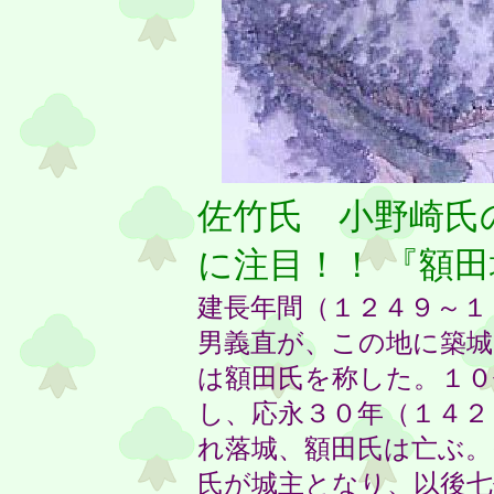
佐竹氏 小野崎氏
に注目！！ 『額
建長年間（１２４９～１
男義直が、この地に築
は額田氏を称した。１０
し、応永３０年（１４２
れ落城、額田氏は亡ぶ。
氏が城主となり、以後七